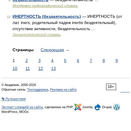
9
Морфемно-орфографический словарь
ИНЕРТНОСТЬ (бездеятельность)
— ИНЕРТНОСТЬ (от
10
лат. iners, родительный падеж inertis бездеятельный),
отсутствие активности, бездеятельность …
Энциклопедический словарь
Страницы
Следующая
→
1
2
3
4
5
6
7
8
9
10
11
12
13
© Академик, 2000-2026
18+
Обратная связь:
Техподдержка
,
Реклама на сайте
👣 Путешествия
Экспорт словарей на сайты
, сделанные на PHP,
Joomla,
Drupal,
WordPress, MODx.